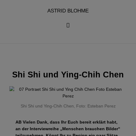
Zum
Inhalt
ASTRID BLOHME
springen
Shi Shi und Ying-Chih Chen
Shi Shi und Ying-Chih Chen, Foto: Esteban Perez
AB
Vielen Dank, dass Ihr Euch bereit erklärt habt,
an der Interviewreihe „Menschen brauchen Bilder“
teilzunehmen. Könnt Ihr zu Beginn ein paar Sätze