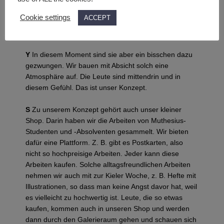
der sonst nur Illustration anschaut, gar keine Keramik
Cookie settings
ACCEPT
ansehen und vielleicht mag jemand, der sonst nur
Keramik anschaut, keine Illustration ansehen.
Y
In diesem Moment sind sie aber ein bisschen dazu
gezwungen. Wir bauen mit Absicht solch eine
Atmosphäre auf. Die Leute sind mittendrin und in
diesem Gefühl. Das ist unser Konzept.
S
Zu unserem Konzept gehört auch unser kleiner
Shop. Darin haben wir die Arbeiten von Muthesius-
Studenten und -Absolventen gesammelt. Wir bieten
dafür eine Plattform. Z. B. gibt es Postkarten, also
nicht so hochpreisige Arbeiten. Jeder kann diese
Arbeiten kaufen. Solche alltagsfreundlichen Arbeiten
nehmen wir auch mit zur Kieler Woche, z. B. Hefte mit
Illustrationen, so dass man keine Angst davor hat, weil
es vielleicht zu hochwertig ist. Leute, die so etwas
kaufen, kommen auch in unseren Shop und werden
dann durch den Galerieraum gehen und schauen sich